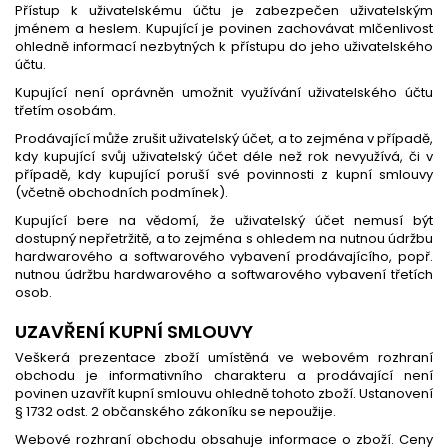
Přístup k uživatelskému účtu je zabezpečen uživatelským
jménem a heslem. Kupující je povinen zachovávat mlčenlivost
ohledně informací nezbytných k přístupu do jeho uživatelského
účtu.
Kupující není oprávněn umožnit využívání uživatelského účtu
třetím osobám.
Prodávající může zrušit uživatelský účet, a to zejména v případě,
kdy kupující svůj uživatelský účet déle než rok nevyužívá, či v
případě, kdy kupující poruší své povinnosti z kupní smlouvy
(včetně obchodních podmínek).
Kupující bere na vědomí, že uživatelský účet nemusí být
dostupný nepřetržitě, a to zejména s ohledem na nutnou údržbu
hardwarového a softwarového vybavení prodávajícího, popř.
nutnou údržbu hardwarového a softwarového vybavení třetích
osob.
UZAVŘENÍ KUPNÍ SMLOUVY
Veškerá prezentace zboží umístěná ve webovém rozhraní
obchodu je informativního charakteru a prodávající není
povinen uzavřít kupní smlouvu ohledně tohoto zboží. Ustanovení
§ 1732 odst. 2 občanského zákoníku se nepoužije.
Webové rozhraní obchodu obsahuje informace o zboží. Ceny