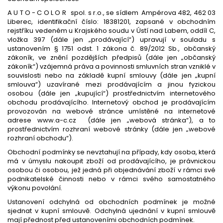
A U T O - C O L O R spol. s r.o., se sídlem Ampérova 482, 462 03
Liberec, identifikační číslo: 18381201, zapsané v obchodním
rejstříku vedeném u Krajského soudu v Ústí nad Labem, oddíl C,
vložka 397 (dále jen „prodávající“) upravují v souladu s
ustanovením § 1751 odst. 1 zákona č. 89/2012 Sb., občanský
zákoník, ve znění pozdějších předpisů (dále jen „občanský
zákoník“) vzájemná práva a povinnosti smluvních stran vzniklé v
souvislosti nebo na základě kupní smlouvy (dále jen „kupní
smlouva“) uzavírané mezi prodávajícím a jinou fyzickou
osobou (dále jen „kupující“) prostřednictvím internetového
obchodu prodávajícího. Internetový obchod je prodávajícím
provozován na webové stránce umístěné na internetové
adrese www.a-c.cz (dále jen „webová stránka“), a to
prostřednictvím rozhraní webové stránky (dále jen „webové
rozhraní obchodu“).
Obchodní podmínky se nevztahují na případy, kdy osoba, která
má v úmyslu nakoupit zboží od prodávajícího, je právnickou
osobou či osobou, jež jedná při objednávání zboží v rámci své
podnikatelské činnosti nebo v rámci svého samostatného
výkonu povolání.
Ustanovení odchylná od obchodních podmínek je možné
sjednat v kupní smlouvě. Odchylná ujednání v kupní smlouvě
mají přednost před ustanoveními obchodních podmínek.