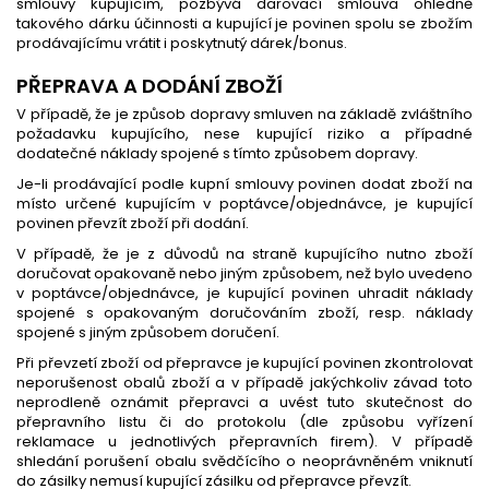
smlouvy kupujícím, pozbývá darovací smlouva ohledně
takového dárku účinnosti a kupující je povinen spolu se zbožím
prodávajícímu vrátit i poskytnutý dárek/bonus.
PŘEPRAVA A DODÁNÍ ZBOŽÍ
V případě, že je způsob dopravy smluven na základě zvláštního
požadavku kupujícího, nese kupující riziko a případné
dodatečné náklady spojené s tímto způsobem dopravy.
Je-li prodávající podle kupní smlouvy povinen dodat zboží na
místo určené kupujícím v poptávce/objednávce, je kupující
povinen převzít zboží při dodání.
V případě, že je z důvodů na straně kupujícího nutno zboží
doručovat opakovaně nebo jiným způsobem, než bylo uvedeno
v poptávce/objednávce, je kupující povinen uhradit náklady
spojené s opakovaným doručováním zboží, resp. náklady
spojené s jiným způsobem doručení.
Při převzetí zboží od přepravce je kupující povinen zkontrolovat
neporušenost obalů zboží a v případě jakýchkoliv závad toto
neprodleně oznámit přepravci a uvést tuto skutečnost do
přepravního listu či do protokolu (dle způsobu vyřízení
reklamace u jednotlivých přepravních firem). V případě
shledání porušení obalu svědčícího o neoprávněném vniknutí
do zásilky nemusí kupující zásilku od přepravce převzít.