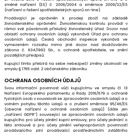
změně nařízení (ES) č. 2006/2004 a směrnice 2009/22/ES
(nařízení o řešení spotřebitelských sporů on-line).
Prodávající je oprávněn k prodeji zboží na základě
živnostenského oprávnění. Živnostenskou kontrolu provádí v
rámci své působnosti příslušný živnostenský úřad. Dozor nad
oblastí ochrany osobních údajů vykonává Úřad pro ochranu
osobních údajů. Česká obchodní inspekce vykonává ve
vymezeném rozsahu mimo jiné dozor nad dodržováním
zákona č. 634/1992 Sb., o ochraně spotřebitele, ve znění
pozdějších předpisů.
Kupující tímto přebírá na sebe nebezpečí změny okolností ve
smyslu § 1765 odst. 2 občanského zákoníku.
OCHRANA OSOBNÍCH ÚDAJŮ
Svou informační povinnost vůči kupujícímu ve smyslu čl. 13
Nařízení Evropského parlamentu a Rady 2016/679 o ochraně
fyzických osob v souvislosti se zpracováním osobních údajů a o
volném pohybu těchto údajů a o zrušení směrnice 95/46/ES
(obecné nařízení o ochraně osobních údajů) (dále jen
„nařízení GDPR“) související se zpracováním osobních údajů
kupujícího pro účely plnění kupní smlouvy, pro účely jednání o
této smlouvě a pro účely plnění veřejnoprávních povinností
prodávajícího plní prodávající prostřednictvím zvláštního