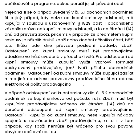
počítačového programu, pokud porušil jejich původní obal.
Nejedná-li se o případ uvedený v čl. 5.1 obchodních podmínek
či o jiný případ, kdy nelze od kupní smlouvy odstoupit, má
kupující v souladu s ustanovením § 1829 odst. 1 občanského
zákoníku právo od kupní smlouvy odstoupit, a to do čtrnácti (14)
dnů od převzetí zboží, přičemž v případě, že předmětem kupní
smlouvy je několik druhů zboží nebo dodání několika částí, běží
tato lhůta ode dne převzetí poslední dodávky zboží.
Odstoupení od kupní smlouvy musí být prodávajícímu
odesláno ve lhůtě uvedené v předchozí větě. Pro odstoupení od
kupní smlouvy může kupující využit vzorový formulář
poskytovaný prodávajícím, jenž tvoří přílohu obchodních
podmínek. Odstoupení od kupní smlouvy může kupující zasílat
mimo jiné na adresu provozovny prodávajícího či na adresu
elektronické pošty prodávajícího .
V případě odstoupení od kupní smlouvy dle čl. 5.2 obchodních
podmínek se kupní smlouva od počátku ruší. Zboží musí být
kupujícím prodávajícímu vráceno do čtrnácti (14) dnů od
doručení odstoupení od kupní smlouvy prodávajícímu.
Odstoupí-li kupující od kupní smlouvy, nese kupující náklady
spojené s navrácením zboží prodávajícímu, a to i v tom
případě, kdy zboží nemůže být vráceno pro svou povahu
obvyklou poštovní cestou.