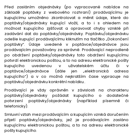
Před zasláním objednávky (po vypracované nabídce na
základě poptávky z webového rozhraní) prodávajícímu je
kupujícímu umožněno zkontrolovat a měnit údaje, které do
poptávky/objednávky kupující vložil, a to i s ohledem na
možnost kupujícího zjišťovat a opravovat chyby vzniklé při
zadávání dat do poptávky/objednávky. Poptávku/objednávku
odešle kupující prodávajícímu kliknutím na tlačítko „Dokončení
poptávky“. Údaje uvedené v poptávce/objednávce jsou
prodávajícím považovány za správné. Prodávající neprodleně
po obdržení poptávky/objednávky toto obdržení kupujícímu
potvrdí elektronickou poštou, a to na adresu elektronické pošty
kupujícího uvedenou v uživatelském účtu či v
poptávce/objednávce (dále jen „elektronická adresa
kupujícího“) a v co možná nejkratším čase vypracuje na
poptávku/objednávku konkrétní nabídku..
Prodávající je vždy oprávněn v závislosti na charakteru
poptávky/objednávky požádat kupujícího o dodatečné
potvrzení poptávky/objednávky (například písemně či
telefonicky).
Smluvní vztah mezi prodávajícím a kupujícím vzniká doručením
přijetí poptávky/objednávky, jež je prodávajícím zasláno
kupujícímu elektronickou poštou, a to na adresu elektronické
pošty kupujícího.