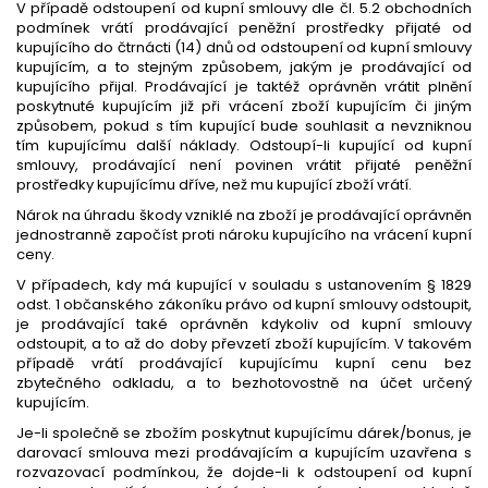
V případě odstoupení od kupní smlouvy dle čl. 5.2 obchodních
podmínek vrátí prodávající peněžní prostředky přijaté od
kupujícího do čtrnácti (14) dnů od odstoupení od kupní smlouvy
kupujícím, a to stejným způsobem, jakým je prodávající od
kupujícího přijal. Prodávající je taktéž oprávněn vrátit plnění
poskytnuté kupujícím již při vrácení zboží kupujícím či jiným
způsobem, pokud s tím kupující bude souhlasit a nevzniknou
tím kupujícímu další náklady. Odstoupí-li kupující od kupní
smlouvy, prodávající není povinen vrátit přijaté peněžní
prostředky kupujícímu dříve, než mu kupující zboží vrátí.
Nárok na úhradu škody vzniklé na zboží je prodávající oprávněn
jednostranně započíst proti nároku kupujícího na vrácení kupní
ceny.
V případech, kdy má kupující v souladu s ustanovením § 1829
odst. 1 občanského zákoníku právo od kupní smlouvy odstoupit,
je prodávající také oprávněn kdykoliv od kupní smlouvy
odstoupit, a to až do doby převzetí zboží kupujícím. V takovém
případě vrátí prodávající kupujícímu kupní cenu bez
zbytečného odkladu, a to bezhotovostně na účet určený
kupujícím.
Je-li společně se zbožím poskytnut kupujícímu dárek/bonus, je
darovací smlouva mezi prodávajícím a kupujícím uzavřena s
rozvazovací podmínkou, že dojde-li k odstoupení od kupní