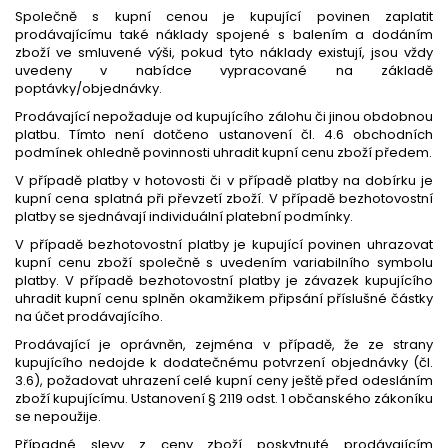
Společně s kupní cenou je kupující povinen zaplatit
prodávajícímu také náklady spojené s balením a dodáním
zboží ve smluvené výši, pokud tyto náklady existují, jsou vždy
uvedeny v nabídce vypracované na základě
poptávky/objednávky.
Prodávající nepožaduje od kupujícího zálohu či jinou obdobnou
platbu. Tímto není dotčeno ustanovení čl. 4.6 obchodních
podmínek ohledně povinnosti uhradit kupní cenu zboží předem.
V případě platby v hotovosti či v případě platby na dobírku je
kupní cena splatná při převzetí zboží. V případě bezhotovostní
platby se sjednávají individuální platební podmínky.
V případě bezhotovostní platby je kupující povinen uhrazovat
kupní cenu zboží společně s uvedením variabilního symbolu
platby. V případě bezhotovostní platby je závazek kupujícího
uhradit kupní cenu splněn okamžikem připsání příslušné částky
na účet prodávajícího.
Prodávající je oprávněn, zejména v případě, že ze strany
kupujícího nedojde k dodatečnému potvrzení objednávky (čl.
3.6), požadovat uhrazení celé kupní ceny ještě před odesláním
zboží kupujícímu. Ustanovení § 2119 odst. 1 občanského zákoníku
se nepoužije.
Případné slevy z ceny zboží poskytnuté prodávajícím