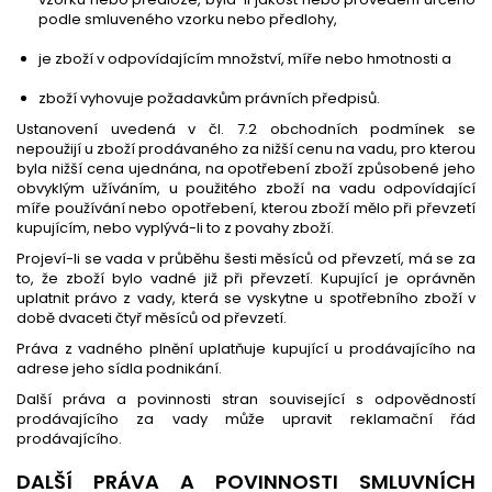
podle smluveného vzorku nebo předlohy,
je zboží v odpovídajícím množství, míře nebo hmotnosti a
zboží vyhovuje požadavkům právních předpisů.
Ustanovení uvedená v čl. 7.2 obchodních podmínek se
nepoužijí u zboží prodávaného za nižší cenu na vadu, pro kterou
byla nižší cena ujednána, na opotřebení zboží způsobené jeho
obvyklým užíváním, u použitého zboží na vadu odpovídající
míře používání nebo opotřebení, kterou zboží mělo při převzetí
kupujícím, nebo vyplývá-li to z povahy zboží.
Projeví-li se vada v průběhu šesti měsíců od převzetí, má se za
to, že zboží bylo vadné již při převzetí. Kupující je oprávněn
uplatnit právo z vady, která se vyskytne u spotřebního zboží v
době dvaceti čtyř měsíců od převzetí.
Práva z vadného plnění uplatňuje kupující u prodávajícího na
adrese jeho sídla podnikání.
Další práva a povinnosti stran související s odpovědností
prodávajícího za vady může upravit reklamační řád
prodávajícího.
DALŠÍ PRÁVA A POVINNOSTI SMLUVNÍCH