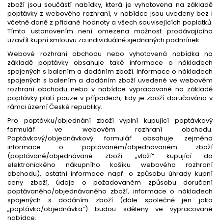
zboží jsou součástí nabídky, která je vyhotovena na základě
poptávky z webového rozhraní, v nabídce jsou uvedeny bez i
včetně daně z přidané hodnoty a všech souvisejících poplatků.
Tímto ustanovením není omezena možnost prodávajícího
uzavřít kupní smlouvu za individuálně sjednaných podmínek.
Webové rozhraní obchodu nebo vyhotovená nabídka na
základě poptávky obsahuje také informace o nákladech
spojených s balením a dodáním zboží. Informace o nákladech
spojených s balením a dodáním zboží uvedené ve webovém
rozhraní obchodu nebo v nabídce vypracované na základě
poptávky platí pouze v případech, kdy je zboží doručováno v
rámci území České republiky.
Pro poptávku/objednání zboží vyplní kupující poptávkový
formulář ve webovém rozhraní obchodu.
Poptávkový/objednávkový formulář obsahuje zejména
informace o poptávaném/objednávaném zboží
(poptávané/objednávané zboží „vloží“ kupující do
elektronického nákupního košíku webového rozhraní
obchodu), ostatní informace např. o způsobu úhrady kupní
ceny zboží, údaje o požadovaném způsobu doručení
poptávaného/objednávaného zboží, informace o nákladech
spojených s dodáním zboží (dále společně jen jako
„poptávka/objednávka“) budou sděleny ve vypracované
nabídce.