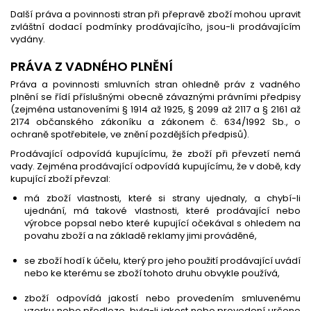
Další práva a povinnosti stran při přepravě zboží mohou upravit
zvláštní dodací podmínky prodávajícího, jsou-li prodávajícím
vydány.
PRÁVA Z VADNÉHO PLNĚNÍ
Práva a povinnosti smluvních stran ohledně práv z vadného
plnění se řídí příslušnými obecně závaznými právními předpisy
(zejména ustanoveními § 1914 až 1925, § 2099 až 2117 a § 2161 až
2174 občanského zákoníku a zákonem č. 634/1992 Sb., o
ochraně spotřebitele, ve znění pozdějších předpisů).
Prodávající odpovídá kupujícímu, že zboží při převzetí nemá
vady. Zejména prodávající odpovídá kupujícímu, že v době, kdy
kupující zboží převzal:
má zboží vlastnosti, které si strany ujednaly, a chybí-li
ujednání, má takové vlastnosti, které prodávající nebo
výrobce popsal nebo které kupující očekával s ohledem na
povahu zboží a na základě reklamy jimi prováděné,
se zboží hodí k účelu, který pro jeho použití prodávající uvádí
nebo ke kterému se zboží tohoto druhu obvykle používá,
zboží odpovídá jakostí nebo provedením smluvenému
vzorku nebo předloze, byla-li jakost nebo provedení určeno