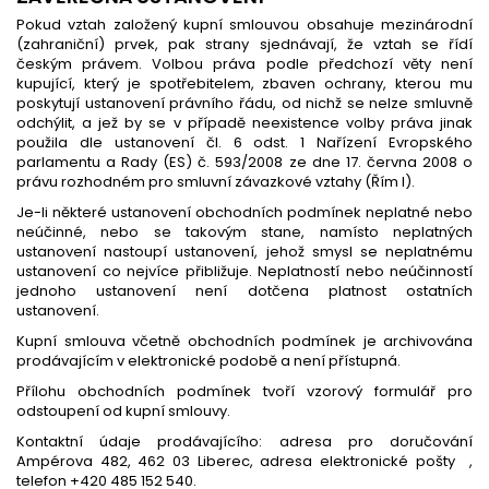
Pokud vztah založený kupní smlouvou obsahuje mezinárodní
(zahraniční) prvek, pak strany sjednávají, že vztah se řídí
českým právem. Volbou práva podle předchozí věty není
kupující, který je spotřebitelem, zbaven ochrany, kterou mu
poskytují ustanovení právního řádu, od nichž se nelze smluvně
odchýlit, a jež by se v případě neexistence volby práva jinak
použila dle ustanovení čl. 6 odst. 1 Nařízení Evropského
parlamentu a Rady (ES) č. 593/2008 ze dne 17. června 2008 o
právu rozhodném pro smluvní závazkové vztahy (Řím I).
Je-li některé ustanovení obchodních podmínek neplatné nebo
neúčinné, nebo se takovým stane, namísto neplatných
ustanovení nastoupí ustanovení, jehož smysl se neplatnému
ustanovení co nejvíce přibližuje. Neplatností nebo neúčinností
jednoho ustanovení není dotčena platnost ostatních
ustanovení.
Kupní smlouva včetně obchodních podmínek je archivována
prodávajícím v elektronické podobě a není přístupná.
Přílohu obchodních podmínek tvoří vzorový formulář pro
odstoupení od kupní smlouvy.
Kontaktní údaje prodávajícího: adresa pro doručování
Ampérova 482, 462 03 Liberec, adresa elektronické pošty ,
telefon +420 485 152 540.