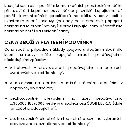
Kupující souhlasí s použitím komunikačních prostředků na dálku
při uzavírání kupní smlouvy. Náklady vzniklé kupujícímu při
použití komunikačních prostředků na dálku v souvislosti s
uzavřením kupní smlouvy (náklady na internetové připojení,
náklady na telefonní hovory) si hradí kupující sám, přičemž tyto
náklady se neliší od základní sazby.
CENA ZBOŽÍ A PLATEBNÍ PODMÍNKY
Cenu zboží a případné náklady spojené s dodáním zboží dle
kupní smlouvy může kupující uhradit prodávajícímu
následujícími způsoby:
v hotovosti v provozovnách prodávajícího na adresách
uvedených v sekci “kontakty”;
v hotovosti na dobírku v místě určeném kupujícím v
poptávce/objednávce;
bezhotovostně převodem na účet prodávajícího
č.305063483/0300, vedený u společnosti ČSOB LIBEREC (dále
jen „účet prodávajícího“);
bezhotovostně platební kartou (platí pouze na vybraných
provozovnách, označeno v sekci “kontakty”.