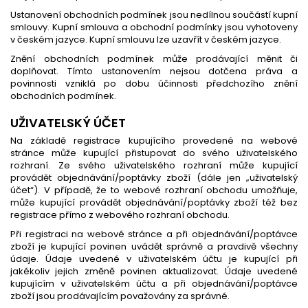
Ustanovení obchodních podmínek jsou nedílnou součástí kupní
smlouvy. Kupní smlouva a obchodní podmínky jsou vyhotoveny
v českém jazyce. Kupní smlouvu lze uzavřít v českém jazyce.
Znění obchodních podmínek může prodávající měnit či
doplňovat. Tímto ustanovením nejsou dotčena práva a
povinnosti vzniklá po dobu účinnosti předchozího znění
obchodních podmínek.
UŽIVATELSKÝ ÚČET
Na základě registrace kupujícího provedené na webové
stránce může kupující přistupovat do svého uživatelského
rozhraní. Ze svého uživatelského rozhraní může kupující
provádět objednávání/poptávky zboží (dále jen „uživatelský
účet“). V případě, že to webové rozhraní obchodu umožňuje,
může kupující provádět objednávání/poptávky zboží též bez
registrace přímo z webového rozhraní obchodu.
Při registraci na webové stránce a při objednávání/poptávce
zboží je kupující povinen uvádět správně a pravdivě všechny
údaje. Údaje uvedené v uživatelském účtu je kupující při
jakékoliv jejich změně povinen aktualizovat. Údaje uvedené
kupujícím v uživatelském účtu a při objednávání/poptávce
zboží jsou prodávajícím považovány za správné.