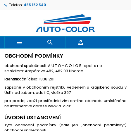
Telefon:
485 152 540



OBCHODNÍ PODMÍNKY
obchodní společnosti: A U T O - C O L O R spol. s r.o.
se sídlem: Ampérova 482, 462 03 Liberec
identifikační číslo: 18381201
zapsané v obchodním rejstříku vedeném u Krajského soudu v
Ústí nad Labem, oddíl C, vložka 397
pro prodej zboží prostřednictvím on-line obchodu umístěného
na internetové adrese www.a-c.cz
ÚVODNÍ USTANOVENÍ
Tyto obchodní podmínky (dále jen „obchodní podmínky“)
obchodní společnosti