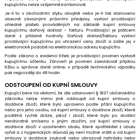
kupujícímu nelze vzájemně kombinovat.
Je-li to v obchodním styku obvyklé nebo je-li tak stanoveno
obecně závaznými právními předpisy, vystaví prodávající
ohledně plateb prováděných na základě kupní smlouvy
kupujícímu daňový doklad – fakturu. Prodávající je plátcem
daně z přidané hodnoty. Daňový doklad/fakturu vystaví
prodávající kupujícímu po uhrazení ceny zboží a zašle jej v
elektronické podobě na elektronickou adresu kupujícího.
Podle zákona o evidenci tržeb je prodávající povinen vystavit
kupujícímu účtenku. Zároveň je povinen zaevidovat přijatou
tržbu u správce daně online; v případě technického výpadku
pak nejpozději do 48 hodin.
ODSTOUPENÍ OD KUPNÍ SMLOUVY
Kupující bere na vědomí, že dle ustanovení § 1837 občanského
zákoníku nelze mimo jiné odstoupit od kupní smlouvy o
dodávce zboží, které bylo upraveno podle přání kupujícího
nebo pro jeho osobu, od kupní smlouvy o dodávce zboží, které
podléhá rychlé zkáze, jakož i zboží, které bylo po dodání
nenávratně smíseno s jiným zbožím, od kupní smlouvy o
dodávce zboží v uzavřeném obalu, které spotřebitel z obalu
vyňal a z hygienických důvodů jej není možné vrátit a od kupní
smlouvy o dodávce zvukové nebo obrazové nahrávky nebo