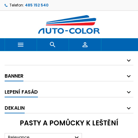
Telefon:
485 152 540



BANNER
LEPENÍ FASÁD
DEKALIN
PASTY A POMŮCKY K LEŠTĚNÍ

Relevance