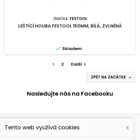
ZNAČKA:
FESTOOL
LEŠTÍCÍ HOUBA FESTOOL 150MM, BÍLÁ, ZVLNĚNÁ

Skladem
1
2
Další

ZPĚT NA ZAČÁTEK

Nasledujte nás na Facebooku

PRODUKTY
Tento web využívá cookies
x

NAŠE SPOLEČNOST