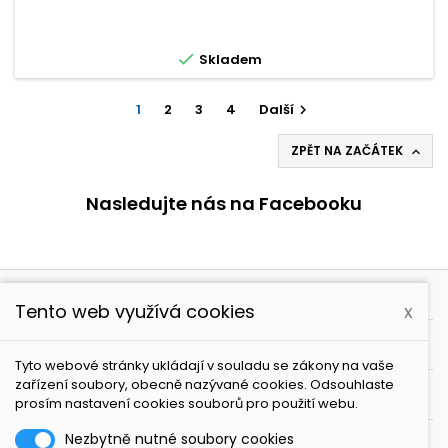

Skladem
1
2
3
4
Další

ZPĚT NA ZAČÁTEK

Nasledujte nás na Facebooku

PRODUKTY
Tento web využívá cookies
x

NAŠE SPOLEČNOST
Tyto webové stránky ukládají v souladu se zákony na vaše
zařízení soubory, obecně nazývané cookies. Odsouhlaste

VÁŠ ÚČET
prosím nastavení cookies souborů pro použití webu.
Nezbytně nutné soubory cookies
