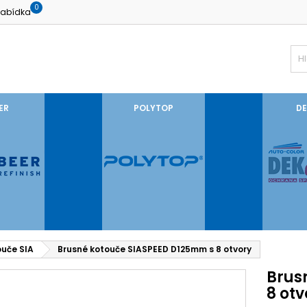
0
abídka
ER
POLYTOP
DE
ouče SIA
Brusné kotouče SIASPEED D125mm s 8 otvory
Brus
8 otv