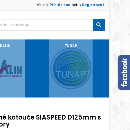
Vítejte,
Přihlásit se
nebo
Registrovat

KALIN
TUNAP
né kotouče SIASPEED D125mm s
ory