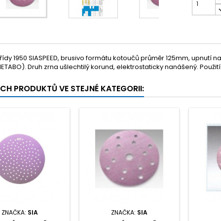
třídy 1950 SIASPEED, brusivo formátu kotoučů průměr 125mm, upnutí na
TABO). Druh zrna ušlechtilý korund, elektrostaticky nanášený. Použití n
ÍCH PRODUKTŮ VE STEJNÉ KATEGORII:
ZNAČKA:
SIA
ZNAČKA:
SIA