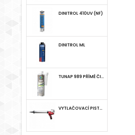
DINITROL 410UV (NF)
DINITROL ML
TUNAP 989 PŘÍMÉ ČIŠTĚNÍ VSTŘIKOVÁNÍ - DIESEL
VYTLAČOVACÍ PISTOLE MILWAUKEE M12, AKU