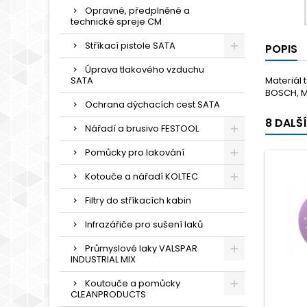
Opravné, předplněné a
technické spreje CM
Stříkací pistole SATA
POPIS
Úprava tlakového vzduchu
SATA
Materiál 
BOSCH, ME
Ochrana dýchacích cest SATA
8 DALŠ
Nářadí a brusivo FESTOOL
Pomůcky pro lakování
Kotouče a nářadí KOLTEC
Filtry do stříkacích kabin
Infrazářiče pro sušení laků
Průmyslové laky VALSPAR
INDUSTRIAL MIX
Koutouče a pomůcky
CLEANPRODUCTS