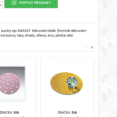
POPTAT PRODUKT
 suchý zip SIAFAST. Děrování 8děr (formát děrování
a barvy, laky, tmely, dřevo, kov, plniče atd.
<
>
ZNAČKA:
SIA
ZNAČKA:
SIA