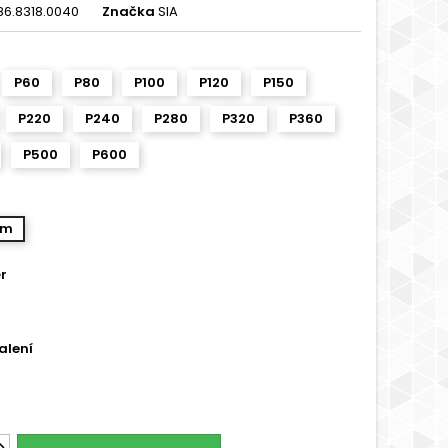
86.8318.0040
Značka
SIA
P60
P80
P100
P120
P150
P220
P240
P280
P320
P360
P500
P600
mm
r
alení