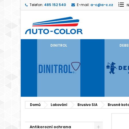
Telefon:
485 152 540
E-mail:
a-c@a-c.cz
N
DINITROL
DEBE
Domů
Lakování
Brusivo SIA
Brusné kot
Antikorozní ochrana