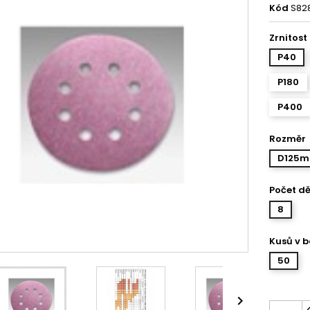
Kód
S82
Zrnitost
P40
P180
P400
Rozměr
D125
Počet dě
8
Kusů v b
50
