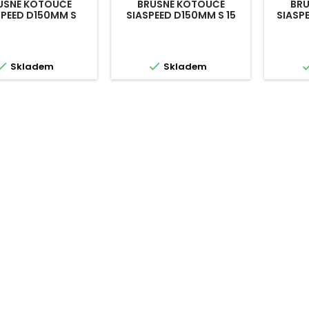
USNÉ KOTOUČE
BRUSNÉ KOTOUČE
BRU
SPEED D150MM S
SIASPEED D150MM S 15
SIASP
OVÁNÍM FIBOTEC
OTVORY


Skladem
Skladem