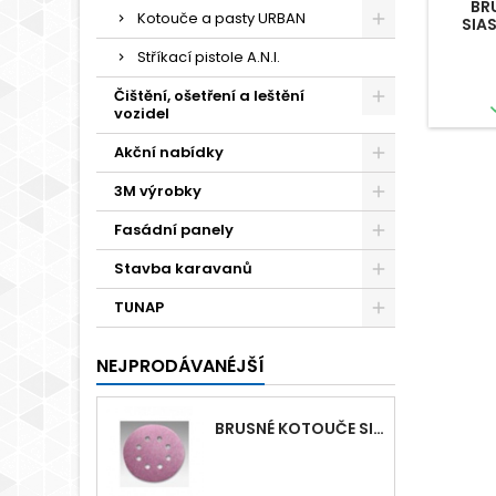
BR
Kotouče a pasty URBAN
SIA
DĚR
Stříkací pistole A.N.I.
Čištění, ošetření a leštění
vozidel
Akční nabídky
3M výrobky
Fasádní panely
Stavba karavanů
TUNAP
NEJPRODÁVANÉJŠÍ
BRUSNÉ KOTOUČE SIASPEED D125MM S 8 OTVORY