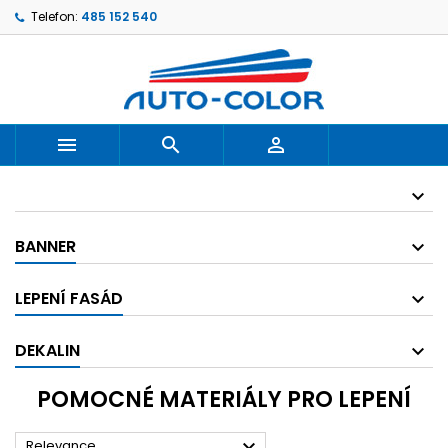
Telefon:
485 152 540



BANNER
LEPENÍ FASÁD
DEKALIN
POMOCNÉ MATERIÁLY PRO LEPENÍ

Relevance