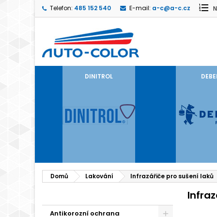
Telefon:
485 152 540
E-mail:
a-c@a-c.cz
N
DINITROL
DEBE
Domů
Lakování
Infrazářiče pro sušení laků
Infraz
Antikorozní ochrana