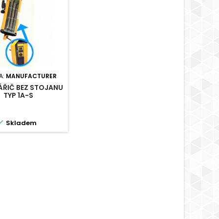
A:
MANUFACTURER
ÁŘIČ BEZ STOJANU
TYP 1A-S

Skladem