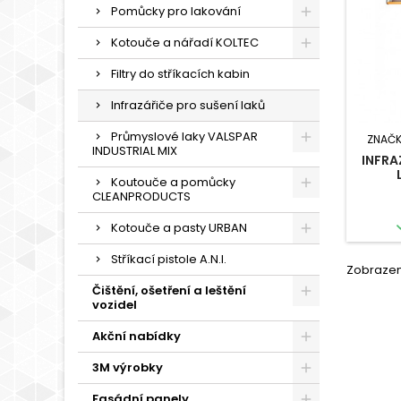
Pomůcky pro lakování
Kotouče a nářadí KOLTEC
Filtry do stříkacích kabin
Infrazářiče pro sušení laků
Průmyslové laky VALSPAR
ZNAČK
INDUSTRIAL MIX
INFRA
Koutouče a pomůcky
CLEANPRODUCTS
Kotouče a pasty URBAN
Stříkací pistole A.N.I.
Zobrazení
Čištění, ošetření a leštění
vozidel
Akční nabídky
3M výrobky
Fasádní panely