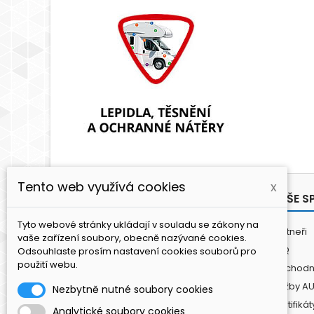
Tento web využívá cookies
x
PRODUKTY
NAŠE S
Tyto webové stránky ukládají v souladu se zákony na
Antikoroze
Partneři
vaše zařízení soubory, obecně nazývané cookies.
Lepení a tmelení
FAQ
Odsouhlaste prosím nastavení cookies souborů pro
použití webu.
Lakování
Obchodn
Leštění / Čištění
Služby A
Nezbytně nutné soubory cookies
Fasádní panely
Certifikát
Analytické soubory cookies