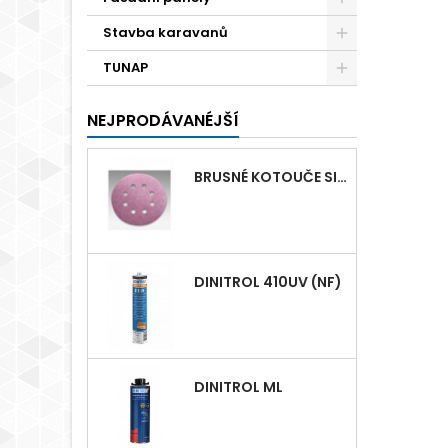
Stavba karavanů
TUNAP
NEJPRODÁVANÉJŠÍ
BRUSNÉ KOTOUČE SIASPEED D125MM S 8 OTVORY
DINITROL 410UV (NF)
DINITROL ML