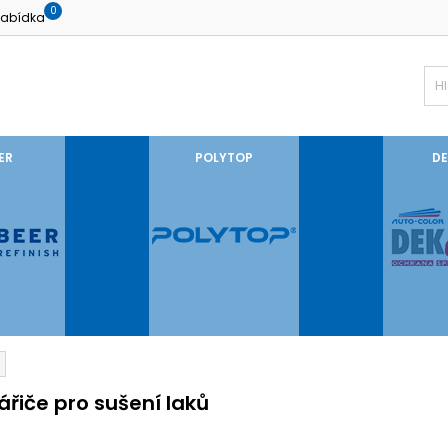
0
abídka
ER
POLYTOP
DE
ářiče pro sušení laků