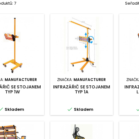
duktů: 7
Seřadi
A:
MANUFACTURER
ZNAČKA:
MANUFACTURER
ZNAČK
ÁŘIČ SE STOJANEM
INFRAZÁŘIČ SE STOJANEM
INFRA
TYP 1W
TYP 1A


Skladem
Skladem