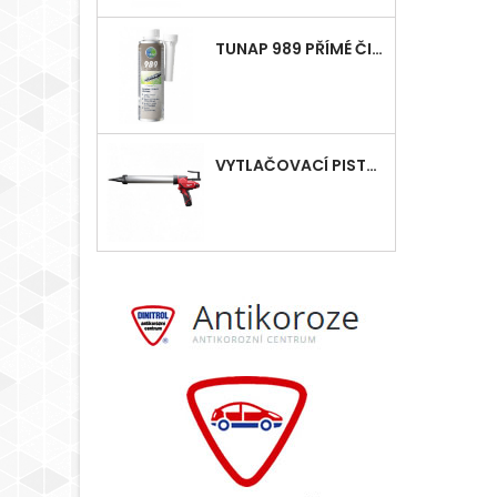
TUNAP 989 PŘÍMÉ ČIŠTĚNÍ VSTŘIKOVÁNÍ - DIESEL
VYTLAČOVACÍ PISTOLE MILWAUKEE M12, AKU