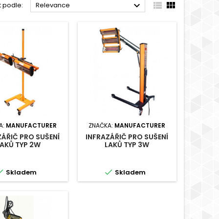



t podle:
Relevance
A:
MANUFACTURER
ZNAČKA:
MANUFACTURER
ZÁŘIČ PRO SUŠENÍ
INFRAZÁŘIČ PRO SUŠENÍ
LAKŮ TYP 2W
LAKŮ TYP 3W


Skladem
Skladem