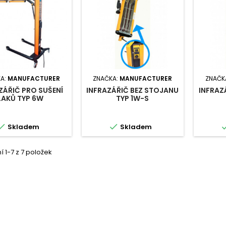
A:
MANUFACTURER
ZNAČKA:
MANUFACTURER
ZNAČK
ZÁŘIČ PRO SUŠENÍ
INFRAZÁŘIČ BEZ STOJANU
INFRAZ
LAKŮ TYP 6W
TYP 1W-S


Skladem
Skladem
 1-7 z 7 položek