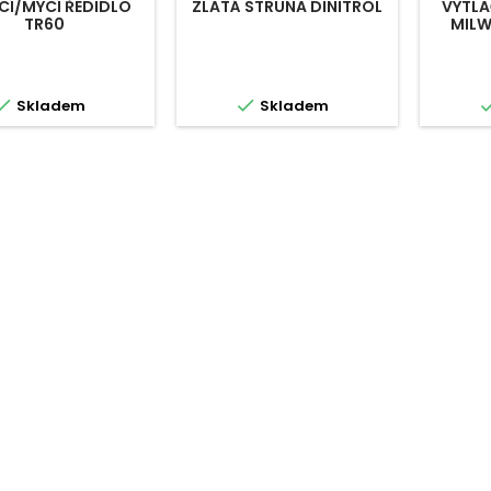
ÍCÍ/MYCÍ ŘEDIDLO
ZLATÁ STRUNA DINITROL
VYTLA
TR60
MILW


Skladem
Skladem