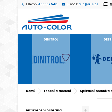
Telefon:
485 152 540
E-mail:
a-c@a-c.cz
N
DINITROL
DEBE
Domů
Lepení a tmelení
Aplikační technika 
Antikorozní ochrana