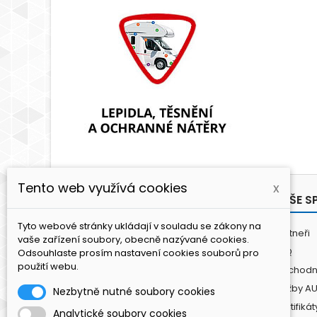
Tento web využívá cookies
x
PRODUKTY
NAŠE S
Tyto webové stránky ukládají v souladu se zákony na
Antikoroze
Partneři
vaše zařízení soubory, obecně nazývané cookies.
Lepení a tmelení
FAQ
Odsouhlaste prosím nastavení cookies souborů pro
použití webu.
Lakování
Obchodn
Leštění / Čištění
Služby A
Nezbytně nutné soubory cookies
Fasádní panely
Certifikát
Analytické soubory cookies