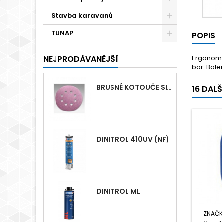
Stavba karavanů
TUNAP
POPIS
NEJPRODÁVANÉJŠÍ
Ergonomic
bar. Balen
BRUSNÉ KOTOUČE SIASPEED D125MM S 8 OTVORY
16 DAL
DINITROL 410UV (NF)
DINITROL ML
ZNAČK