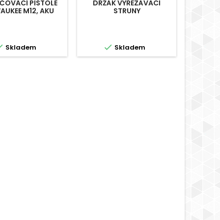
ČOVACÍ PISTOLE
DRŽÁK VYŘEZÁVACÍ
MĚŘI
AUKEE M12, AKU
STRUNY


Skladem
Skladem