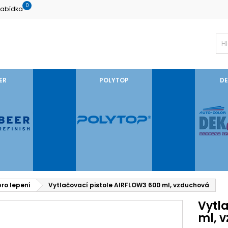
0
abídka
ER
POLYTOP
DE
pro lepení
Vytlačovací pistole AIRFLOW3 600 ml, vzduchová
Vytl
ml, 