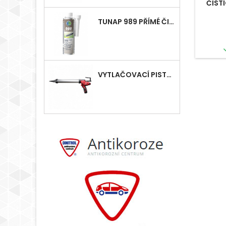
ČIST
TUNAP 989 PŘÍMÉ ČIŠTĚNÍ VSTŘIKOVÁNÍ - DIESEL
VYTLAČOVACÍ PISTOLE MILWAUKEE M12, AKU