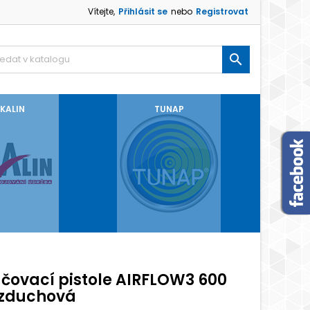
Vítejte,
Přihlásit se
nebo
Registrovat

KALIN
TUNAP
ačovací pistole AIRFLOW3 600
vzduchová