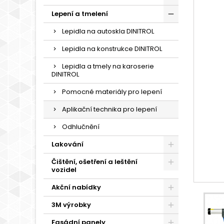
Lepení a tmelení
Lepidla na autoskla DINITROL
Lepidla na konstrukce DINITROL
Lepidla a tmely na karoserie
DINITROL
Pomocné materiály pro lepení
Aplikační technika pro lepení
Odhlučnění
Lakování
Čištění, ošetření a leštění
vozidel
Akční nabídky
3M výrobky
Fasádní panely