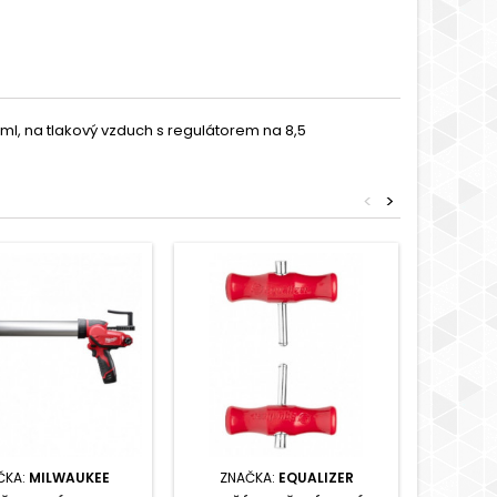
l, na tlakový vzduch s regulátorem na 8,5
<
>
ČKA:
MILWAUKEE
ZNAČKA:
EQUALIZER
ZNAČKA