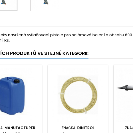
ky navržená vytlačovací pistole pro salámová balení o obsahu 600 m
í 1ks.
ŠÍCH PRODUKTŮ VE STEJNÉ KATEGORII:
A:
MANUFACTURER
ZNAČKA:
DINITROL
ZNA