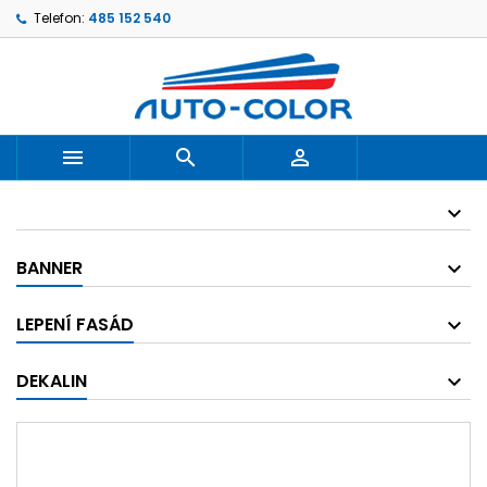
Telefon:
485 152 540



BANNER
LEPENÍ FASÁD
DEKALIN