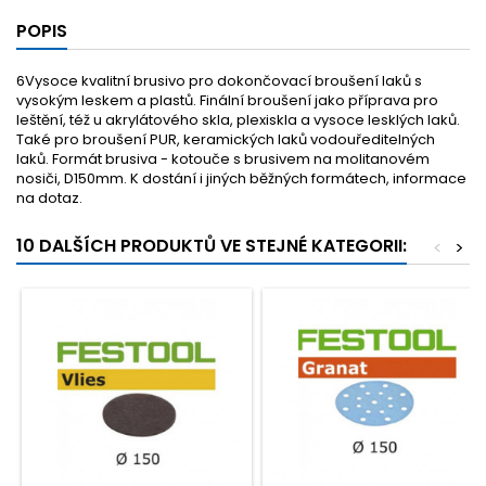
POPIS
6Vysoce kvalitní brusivo pro dokončovací broušení laků s
vysokým leskem a plastů. Finální broušení jako příprava pro
leštění, též u akrylátového skla, plexiskla a vysoce lesklých laků.
Také pro broušení PUR, keramických laků vodouředitelných
laků. Formát brusiva - kotouče s brusivem na molitanovém
nosiči, D150mm. K dostání i jiných běžných formátech, informace
na dotaz.
10 DALŠÍCH PRODUKTŮ VE STEJNÉ KATEGORII:
<
>