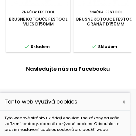
ZNAČKA:
FESTOOL
ZNAČKA:
FESTOOL
BRUSNÉ KOTOUČE FESTOOL
BRUSNÉ KOTOUČE FESTOOL
VLIES D150MM
GRANÁT D150MM


Skladem
Skladem
Nasledujte nás na Facebooku

PRODUKTY
Tento web využívá cookies
x

NAŠE SPOLEČNOST
Tyto webové stránky ukládají v souladu se zákony na vaše
zařízení soubory, obecně nazývané cookies. Odsouhlaste

VÁŠ ÚČET
prosím nastavení cookies souborů pro použití webu.