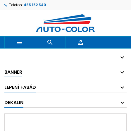
Telefon:
485 152 540



BANNER
LEPENÍ FASÁD
DEKALIN