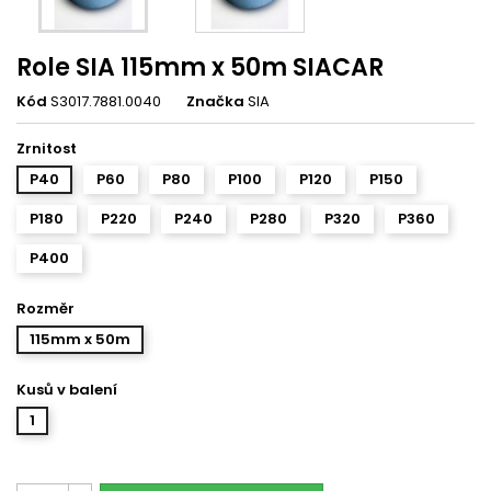
Role SIA 115mm x 50m SIACAR
Kód
S3017.7881.0040
Značka
SIA
Zrnitost
P40
P60
P80
P100
P120
P150
P180
P220
P240
P280
P320
P360
P400
Rozměr
115mm x 50m
Kusů v balení
1