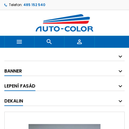
Telefon:
485 152 540



BANNER
LEPENÍ FASÁD
DEKALIN