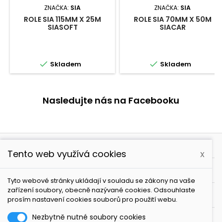
ZNAČKA:
SIA
ZNAČKA:
SIA
ROLE SIA 115MM X 25M
ROLE SIA 70MM X 50M
SIASOFT
SIACAR


Skladem
Skladem
Nasledujte nás na Facebooku

PRODUKTY
Tento web využívá cookies
x

NAŠE SPOLEČNOST
Tyto webové stránky ukládají v souladu se zákony na vaše
zařízení soubory, obecně nazývané cookies. Odsouhlaste

VÁŠ ÚČET
prosím nastavení cookies souborů pro použití webu.
Nezbytně nutné soubory cookies

KONTAKT