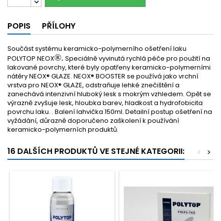
POPIS
PŘÍLOHY
Součást systému keramicko-polymerního ošetření laku
®.
POLYTOP NEOX
Speciálně vyvinutá rychlá péče pro použití na
lakované povrchy, které byly opatřeny keramicko-polymerními
nátěry NEOX® GLAZE. NEOX® BOOSTER se používá jako vrchní
vrstva pro NEOX® GLAZE, odstraňuje lehké znečištění a
zanechává intenzivní hluboký lesk s mokrým vzhledem. Opět se
výrazně zvyšuje lesk, hloubka barev, hladkost a hydrofobicita
povrchu laku. . Balení lahvička 150ml. Detailní postup ošetření na
vyžádání, důrazně doporučeno zaškolení k používání
keramicko-polymerních produktů.
16 DALŠÍCH PRODUKTŮ VE STEJNÉ KATEGORII:
<
>