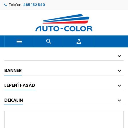
Telefon:
485 152 540



BANNER
LEPENÍ FASÁD
DEKALIN