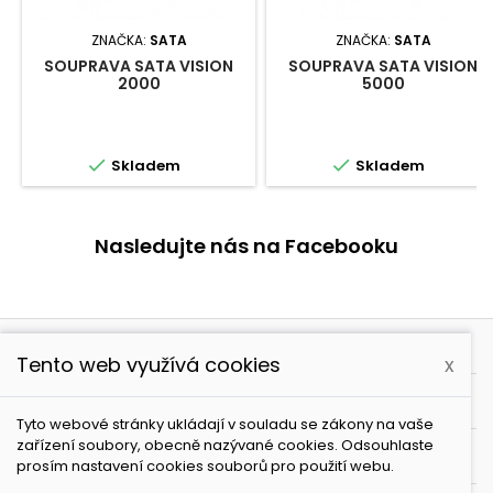
ZNAČKA:
SATA
ZNAČKA:
SATA
SOUPRAVA SATA VISION
SOUPRAVA SATA VISION
2000
5000


Skladem
Skladem
Nasledujte nás na Facebooku

PRODUKTY
Tento web využívá cookies
x

NAŠE SPOLEČNOST
Tyto webové stránky ukládají v souladu se zákony na vaše
zařízení soubory, obecně nazývané cookies. Odsouhlaste

VÁŠ ÚČET
prosím nastavení cookies souborů pro použití webu.