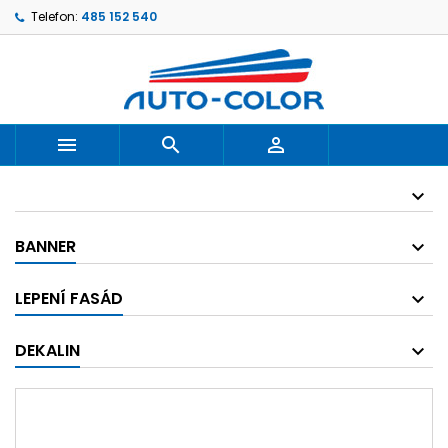
Telefon:
485 152 540



BANNER
LEPENÍ FASÁD
DEKALIN