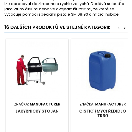
lze opracovat do ztracena a rychle zasychá. Dodává se buďto
jako 2tuby á150ml nebo ve dvojkartuši 2x25ml, ze které se
vytlačuje pomocí speciální pistole 3M 08190 a mícící hubice.
16 DALŠÍCH PRODUKTŮ VE STEJNÉ KATEGORII:
<
>
ZNAČKA:
MANUFACTURER
ZNAČKA:
MANUFACTURER
LAKÝRNICKÝ STOJAN
ČISTÍCÍ/MYCÍ ŘEDIDLO
TR60