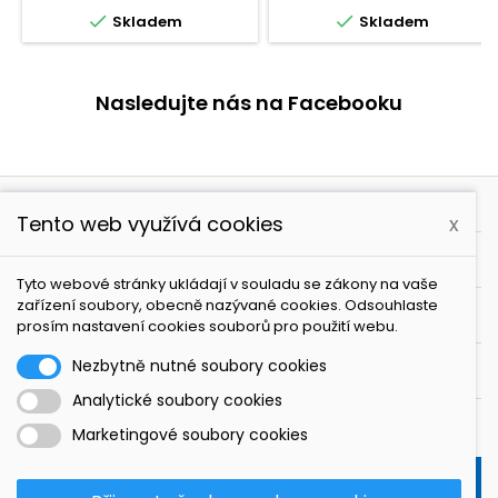


Skladem
Skladem
Nasledujte nás na Facebooku

PRODUKTY
Tento web využívá cookies
x

NAŠE SPOLEČNOST
Tyto webové stránky ukládají v souladu se zákony na vaše
zařízení soubory, obecně nazývané cookies. Odsouhlaste

VÁŠ ÚČET
prosím nastavení cookies souborů pro použití webu.
Nezbytně nutné soubory cookies

KONTAKT
Analytické soubory cookies
ODBĚR NOVINEK
Marketingové soubory cookies