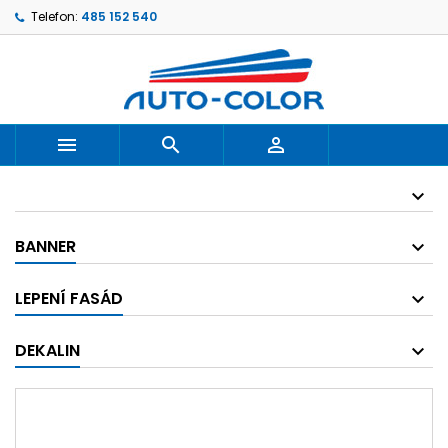
Telefon:
485 152 540



BANNER
LEPENÍ FASÁD
DEKALIN