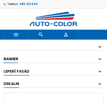
Telefon:
485 152 540



BANNER
LEPENÍ FASÁD
DEKALIN