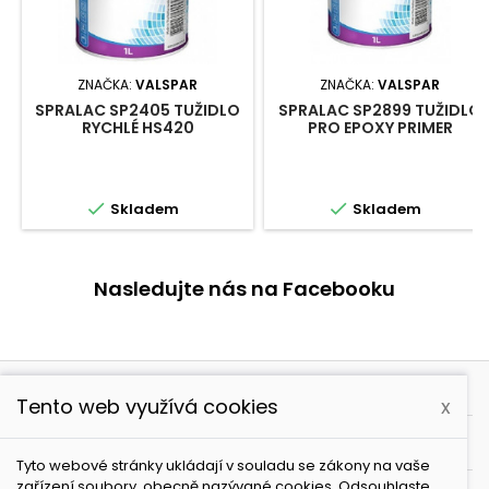
ZNAČKA:
VALSPAR
ZNAČKA:
VALSPAR
SPRALAC SP2405 TUŽIDLO
SPRALAC SP2899 TUŽIDLO
RYCHLÉ HS420
PRO EPOXY PRIMER


Skladem
Skladem
Nasledujte nás na Facebooku

PRODUKTY
Tento web využívá cookies
x

NAŠE SPOLEČNOST
Tyto webové stránky ukládají v souladu se zákony na vaše
zařízení soubory, obecně nazývané cookies. Odsouhlaste