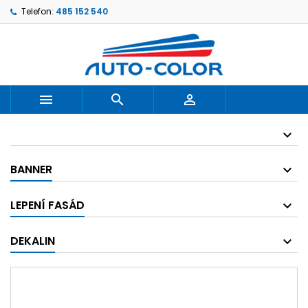
Telefon:
485 152 540



BANNER
LEPENÍ FASÁD
DEKALIN