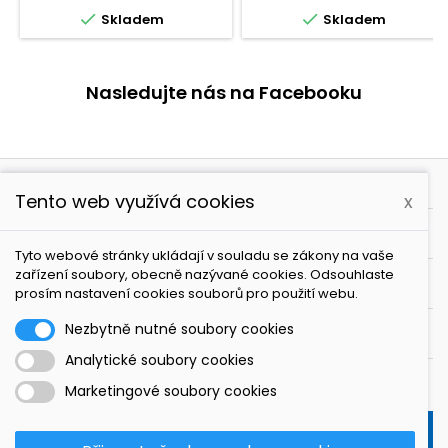


Skladem
Skladem
Nasledujte nás na Facebooku

PRODUKTY
Tento web využívá cookies
x

NAŠE SPOLEČNOST
Tyto webové stránky ukládají v souladu se zákony na vaše
zařízení soubory, obecně nazývané cookies. Odsouhlaste

VÁŠ ÚČET
prosím nastavení cookies souborů pro použití webu.
Nezbytně nutné soubory cookies

KONTAKT
Analytické soubory cookies
ODBĚR NOVINEK
Marketingové soubory cookies