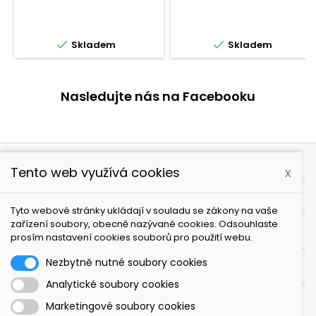
VZDUCHOVÉ BRUSKY
3 77MM
FESTOOL LEX


Skladem
Skladem
Nasledujte nás na Facebooku

PRODUKTY
Tento web využívá cookies
x

NAŠE SPOLEČNOST
Tyto webové stránky ukládají v souladu se zákony na vaše
zařízení soubory, obecně nazývané cookies. Odsouhlaste

VÁŠ ÚČET
prosím nastavení cookies souborů pro použití webu.
Nezbytně nutné soubory cookies

KONTAKT
Analytické soubory cookies
ODBĚR NOVINEK
Marketingové soubory cookies