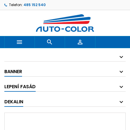
Telefon:
485 152 540



BANNER
LEPENÍ FASÁD
DEKALIN