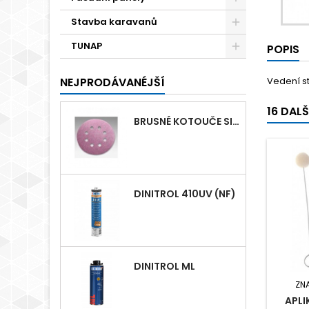
Stavba karavanů
TUNAP
POPIS
NEJPRODÁVANÉJŠÍ
Vedení st
16 DAL
BRUSNÉ KOTOUČE SIASPEED D125MM S 8 OTVORY
DINITROL 410UV (NF)
DINITROL ML
ZN
APLI