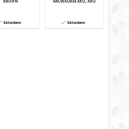
8801FN
MILWAUKEE M12, AKU
MILWA


Skladem
Skladem