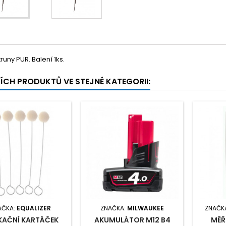
runy PUR. Balení 1ks.
ŠÍCH PRODUKTŮ VE STEJNÉ KATEGORII:
AČKA:
EQUALIZER
ZNAČKA:
MILWAUKEE
ZNAČK
KAČNÍ KARTÁČEK
AKUMULÁTOR M12 B4
MĚŘ