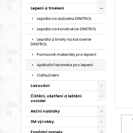
Lepení a tmelení
Lepidla na autoskla DINITROL
Lepidla na konstrukce DINITROL
Lepidla a tmely na karoserie
DINITROL
Pomocné materiály pro lepení
Aplikační technika pro lepení
Odhlučnění
Lakování
Čištění, ošetření a leštění
vozidel
Akční nabídky
3M výrobky
Fasádní panely