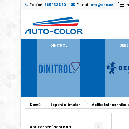
Telefon:
485 152 540
E-mail:
a-c@a-c.cz
N
DINITROL
DEBE
Domů
Lepení a tmelení
Aplikační technika 
Antikorozní ochrana