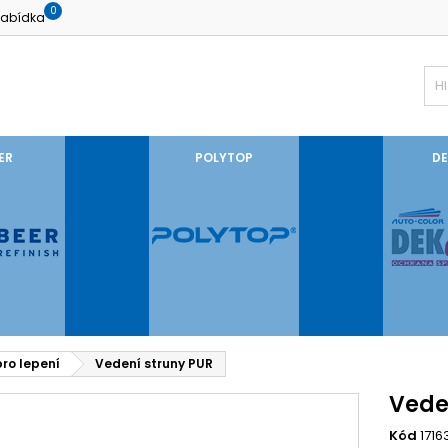
0
abídka
ER
POLYTOP
DE
pro lepení
Vedení struny PUR
Vede
Kód
1716