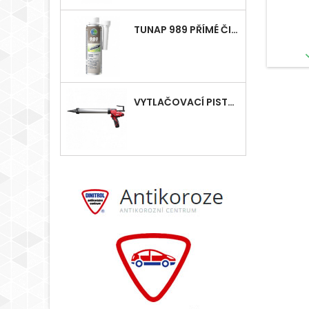
TUNAP 989 PŘÍMÉ ČIŠTĚNÍ VSTŘIKOVÁNÍ - DIESEL
VYTLAČOVACÍ PISTOLE MILWAUKEE M12, AKU