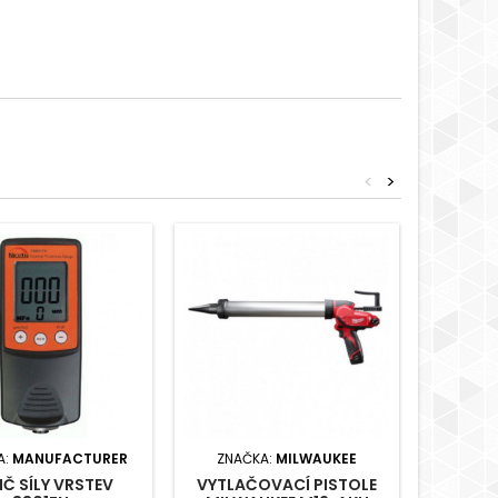
<
>
A:
MANUFACTURER
ZNAČKA:
MILWAUKEE
ZNAČ
IČ SÍLY VRSTEV
VYTLAČOVACÍ PISTOLE
VYTLA