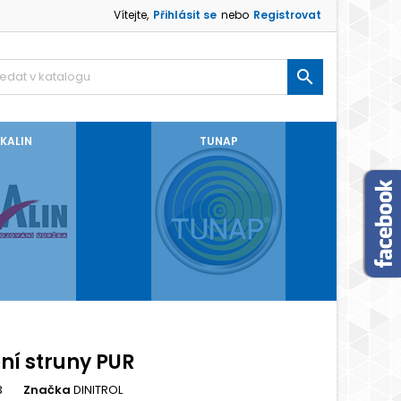
Vítejte,
Přihlásit se
nebo
Registrovat

KALIN
TUNAP
ní struny PUR
3
Značka
DINITROL