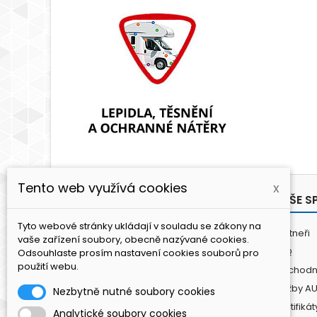
Tento web využívá cookies
x
PRODUKTY
NAŠE S
Tyto webové stránky ukládají v souladu se zákony na
Antikoroze
Partneři
vaše zařízení soubory, obecně nazývané cookies.
Lepení a tmelení
FAQ
Odsouhlaste prosím nastavení cookies souborů pro
použití webu.
Lakování
Obchodn
Leštění / Čištění
Služby A
Nezbytně nutné soubory cookies
Fasádní panely
Certifikát
Analytické soubory cookies