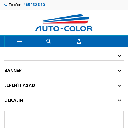
Telefon:
485 152 540



BANNER
LEPENÍ FASÁD
DEKALIN