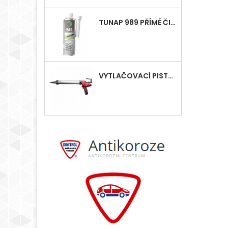
TUNAP 989 PŘÍMÉ ČIŠTĚNÍ VSTŘIKOVÁNÍ - DIESEL
VYTLAČOVACÍ PISTOLE MILWAUKEE M12, AKU