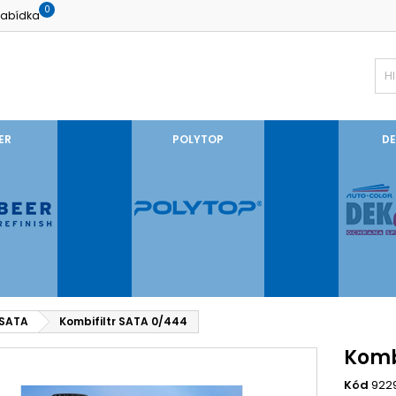
0
abídka
ER
POLYTOP
DE
 SATA
Kombifiltr SATA 0/444
Komb
Kód
922