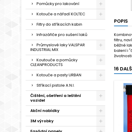
Pomůcky pro lakování
Kotouče a nářadí KOLTEC
POPIS
Filtry do stříkacích kabin
Infrazářiče pro sušení laků
Kombinov
filtru, n
Průmyslové laky VALSPAR
běžné la
INDUSTRIAL MIX
balení i 
životnost
Koutouče a pomůcky
CLEANPRODUCTS
16 DAL
Kotouče a pasty URBAN
Stříkací pistole A.N.I.
Čištění, ošetření a leštění
vozidel
Akční nabídky
3M výrobky
Fasádní panely