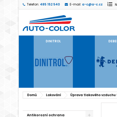
Telefon:
485 152 540
E-mail:
a-c@a-c.cz
N
DINITROL
DEBE
Domů
Lakování
Úprava tlakového vzduchu
Antikorozní ochrana