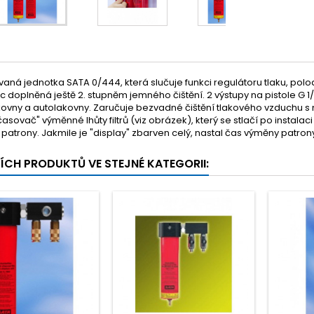
aná jednotka SATA 0/444, která slučuje funkci regulátoru tlaku, p
avíc doplněná ještě 2. stupněm jemného čištění. 2 výstupy na pistole G 
kovny a autolakovny. Zaručuje bezvadné čištění tlakového vzduchu s
"časovač" výměnné lhůty filtrů (viz obrázek), který se stlačí po instal
i patrony. Jakmile je "display" zbarven celý, nastal čas výměny patrony.
ŠÍCH PRODUKTŮ VE STEJNÉ KATEGORII: