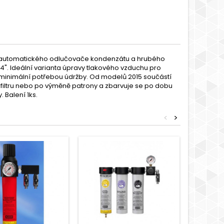
oloautomatického odlučovače kondenzátu a hrubého
1/4". Ideální varianta úpravy tlakového vzduchu pro
 minimální potřebou údržby. Od modelů 2015 součástí
aci filtru nebo po výměně patrony a zbarvuje se po dobu
 Balení 1ks.
<
>