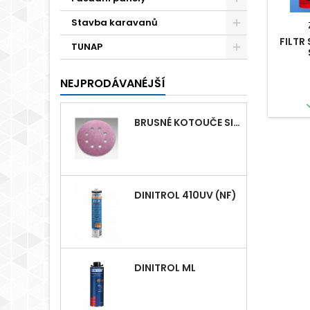
Stavba karavanů
FILTR
TUNAP
NEJPRODÁVANÉJŠÍ
BRUSNÉ KOTOUČE SIASPEED D125MM S 8 OTVORY
DINITROL 410UV (NF)
DINITROL ML