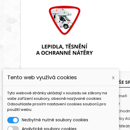
Tento web využívá cookies
x
PRODUKTY
NAŠE S
Tyto webové stránky ukládají v souladu se zákony na
Antikoroze
Partneři
vaše zařízení soubory, obecně nazývané cookies.
Lepení a tmelení
FAQ
Odsouhlaste prosím nastavení cookies souborů pro
použití webu.
Lakování
Obchodn
Leštění / Čištění
Služby A
Nezbytně nutné soubory cookies
Fasádní panely
Certifikát
Analytické soubory cookies