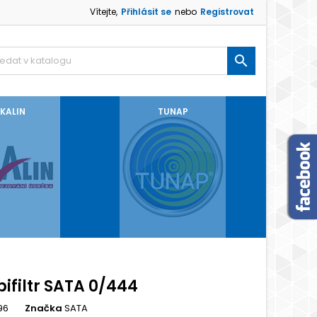
Vítejte,
Přihlásit se
nebo
Registrovat

KALIN
TUNAP
ifiltr SATA 0/444
96
Značka
SATA