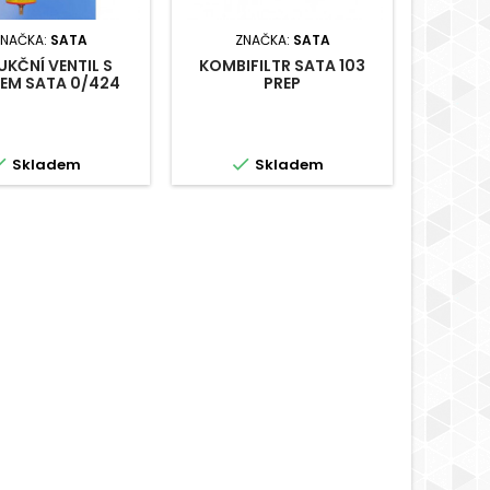
ZNAČKA:
SATA
ZNAČKA:
SATA
Z
UKČNÍ VENTIL S
KOMBIFILTR SATA 103
NÁHRA
REM SATA 0/424
PREP
PR
SOUPR
VZ


Skladem
Skladem