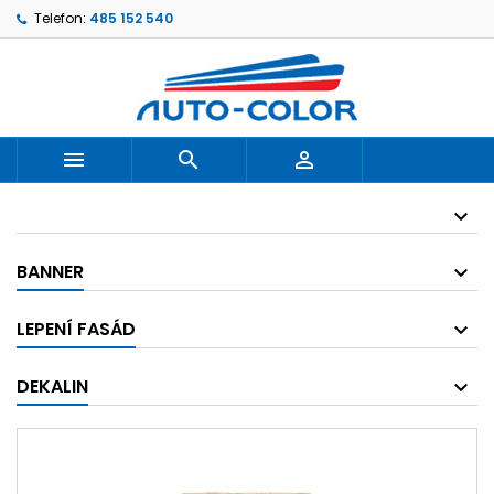
Telefon:
485 152 540



BANNER
LEPENÍ FASÁD
DEKALIN